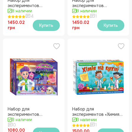
Набор для
Набор для
экспериментов
экспериментов
«Взрывные опыты»
В наличии
«Домашняя лаборатория
В наличии
4
школьника» 3-4 класс
1
1450.02
1450.02
Купить
Купить
грн
грн
Набор для
Набор для
экспериментов
экспериментов «Химия
«Химические приколы»
В наличии
на кухне»
В наличии
0
1
1080.00
1500.00