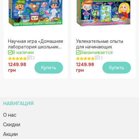
Научная игра «Домашняя
Увлекательные опыты
лаборатория школьника»
для начинающих
1-2 кл.
В наличии
Заканчивается
3
3
1249.98
1249.98
Купить
Купить
грн
грн
НАВИГАЦИЯ
О нас
Cкидки
Акции