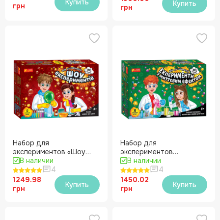
Купить
Купить
грн
грн
Набор для
Набор для
экспериментов «Шоу
экспериментов
экспериментов»
В наличии
«Эксперименты с
В наличии
4
мгновенным эффектом»
4
1249.98
1450.02
Купить
Купить
грн
грн