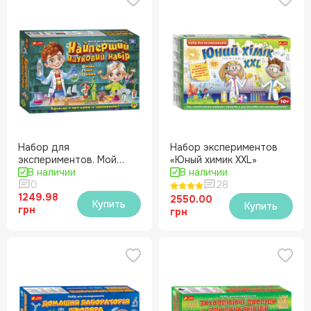
Набор для
Набор экспериментов
экспериментов. Мой
«Юный химик XXL»
первый научный набор
В наличии
В наличии
0
28
1249.98
2550.00
Купить
Купить
грн
грн