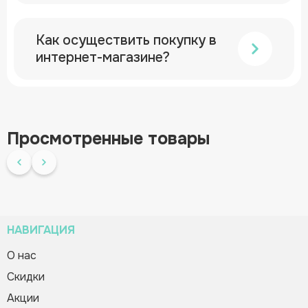
Как осуществить покупку в
интернет-магазине?
Просмотренные товары
НАВИГАЦИЯ
О нас
Cкидки
Зворотній дзвінок
Коллекция обучающих игр
Вас вітає Ranok
Акции
850.02 грн
Creative Team!