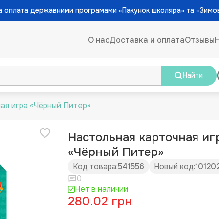
 оплата державними програмами «Пакунок школяра» та «Зимо
О нас
Доставка и оплата
Отзывы
Найти
ая игра «Чёрный Питер»
Настольная карточная иг
«Чёрный Питер»
Код товара:
541556
Новый код:
10120
0
Нет в наличии
280.02 грн