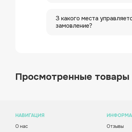
З какого места управляет
замовление?
Просмотренные товары
НАВИГАЦИЯ
ИНФОРМА
О нас
Отзывы
Настольная карточная игра
Зворотній дзвінок