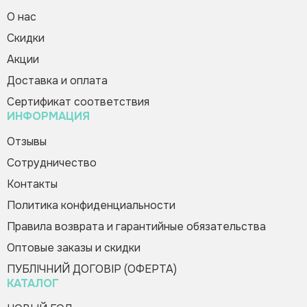
О нас
Cкидки
Дидактическая игра «Лесная
Зворотній дзвінок
Вас вітає Ranok
математика»
Акции
Creative Team!
150.00 грн
Доставка и оплата
Код товара:
300694
Сертификат соответствия
ИНФОРМАЦИЯ
Купить в 1 клик
Зателефонуйте мені
Пожалуйста, заполните форму, и мы вам
Отзывы
быстро перезвоним
Сотрудничество
Контакты
Политика конфиденциальности
Правила возврата и гарантийные обязательства
Оптовые заказы и скидки
Оформить заказ
ПУБЛІЧНИЙ ДОГОВІР (ОФЕРТА)
КАТАЛОГ