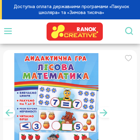
Доступна оплата державними програмами «Пакунок
школяра» та «Зимова тисяча»