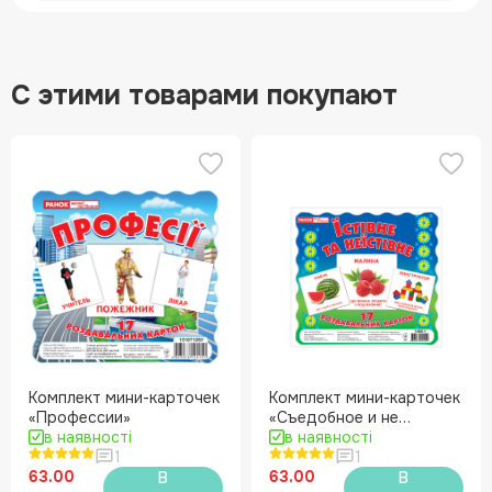
С этими товарами покупают
Комплект мини-карточек
Комплект мини-карточек
«Профессии»
«Съедобное и не
в наявності
съедобное»
в наявності
1
1
63.00
63.00
В
В