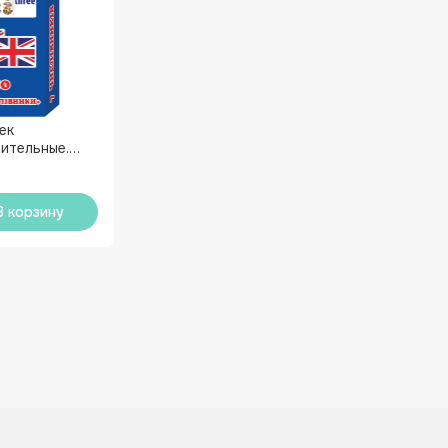
ек
лительные.
В корзину