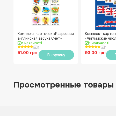
Комплект карточек «Разрезная
Комплект карточ
английская азбука.Счет»
«Английские чис
в наявності
Домино»
в наявності
1
1
51.00 грн
93.00 грн
В корзину
Просмотренные товары