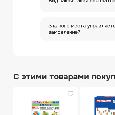
Вид какая такая бесплатн
З какого места управляет
замовление?
С этими товарами поку