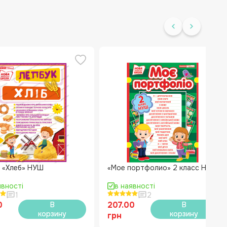
 «Хлеб» НУШ
«Мое портфолио» 2 класс НУШ
явності
в наявності
1
2
0
207.00
В
В
корзину
корзину
грн