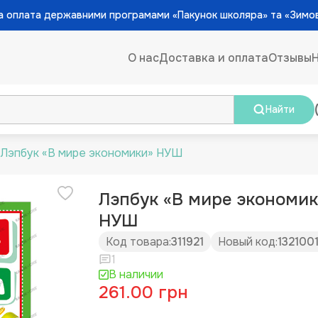
 оплата державними програмами «Пакунок школяра» та «Зимо
О нас
Доставка и оплата
Отзывы
Найти
Лэпбук «В мире экономики» НУШ
Лэпбук «В мире экономи
НУШ
Код товара:
311921
Новый код:
132100
1
В наличии
261.00 грн