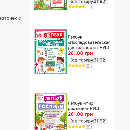
Код товару:
311921
1
арточек с
Лэпбук
«Исследовательская
деятельность» НУШ
261.00 грн
Код товару:
311921
1
Лэпбук «Мир
растений» НУШ
261.00 грн
Код товару:
311921
1