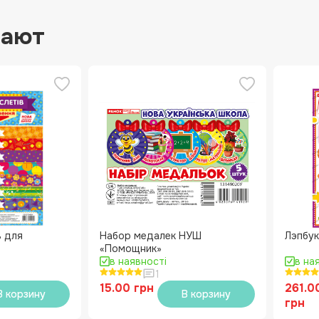
пают
 для
Набор медалек НУШ
Лэпбук
«Помощник»
в наявності
в на
1
15.00 грн
261.0
В корзину
В корзину
грн