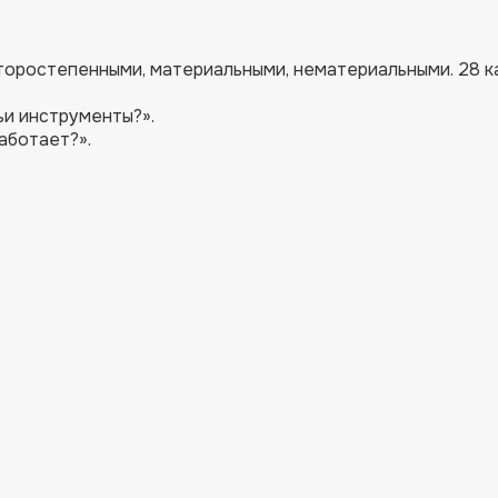
второстепенными, материальными, нематериальными. 28 к
ьи инструменты?».
аботает?».