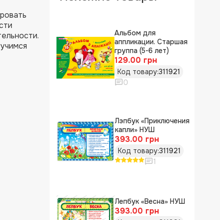
ировать
сти
Альбом для
тельности.
аппликации. Старшая
 учимся
группа (5-6 лет)
129.00 грн
Код товару:
311921
0
Лэпбук «Приключения
капли» НУШ
393.00 грн
Код товару:
311921
1
Лепбук «Весна» НУШ
393.00 грн