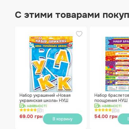
С этими товарами поку
Набор украшений «Новая
Набор браслетов
украинская школа» НУШ
поощрения НУШ
в наявності
в наявності
1
8
69.00 грн
54.00 грн
В корзину