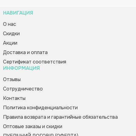
НАВИГАЦИЯ
О нас
Cкидки
Зворотній дзвінок
Мнемодорожки «Весна»
Вас вітає Ranok
Акции
150.00 грн
Creative Team!
Код товара:
311630
Доставка и оплата
Сертификат соответствия
Купить в 1 клик
ИНФОРМАЦИЯ
Пожалуйста, заполните форму, и мы вам
Зателефонуйте мені
Отзывы
быстро перезвоним
Сотрудничество
Контакты
Политика конфиденциальности
Правила возврата и гарантийные обязательства
Оптовые заказы и скидки
Оформить заказ
ПУБЛІЧНИЙ ДОГОВІР (ОФЕРТА)