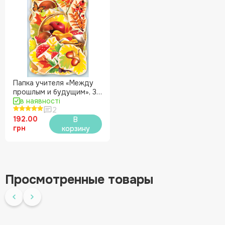
Папка учителя «Между
прошлым и будущим», 3
класс НУШ
в наявності
2
192.00
В
грн
корзину
Просмотренные товары