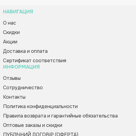
НАВИГАЦИЯ
О нас
Cкидки
Плакат для оформления «Права и
Зворотній дзвінок
Вас вітає Ranok
обязанности учеников»
Акции
Creative Team!
48.00 грн
Доставка и оплата
Код товара:
344258
Сертификат соответствия
ИНФОРМАЦИЯ
Купить в 1 клик
Зателефонуйте мені
Пожалуйста, заполните форму, и мы вам
Отзывы
быстро перезвоним
Сотрудничество
Контакты
Политика конфиденциальности
Правила возврата и гарантийные обязательства
Оптовые заказы и скидки
Оформить заказ
ПУБЛІЧНИЙ ДОГОВІР (ОФЕРТА)