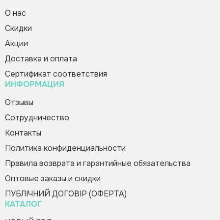
О нас
Cкидки
Зворотній дзвінок
Плакат «Математическая копилка»
Вас вітає Ranok
Акции
81.00 грн
Creative Team!
Код товара:
449500
Доставка и оплата
Сертификат соответствия
ИНФОРМАЦИЯ
Купить в 1 клик
Зателефонуйте мені
Пожалуйста, заполните форму, и мы вам
Отзывы
быстро перезвоним
Сотрудничество
Контакты
Политика конфиденциальности
Правила возврата и гарантийные обязательства
Оптовые заказы и скидки
Оформить заказ
ПУБЛІЧНИЙ ДОГОВІР (ОФЕРТА)
КАТАЛОГ