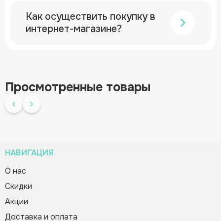
Как осуществить покупку в
интернет-магазине?
Просмотренные товары
НАВИГАЦИЯ
О нас
Cкидки
Зворотній дзвінок
Плакат «Пиши правильно»
Вас вітає Ranok
Акции
84.00 грн
Creative Team!
Код товара:
449337
Доставка и оплата