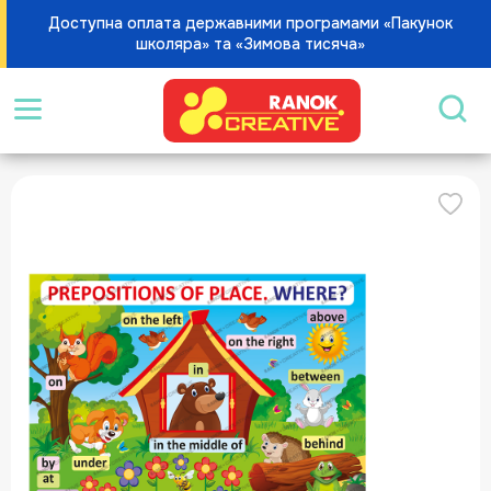
Доступна оплата державними програмами «Пакунок
школяра» та «Зимова тисяча»