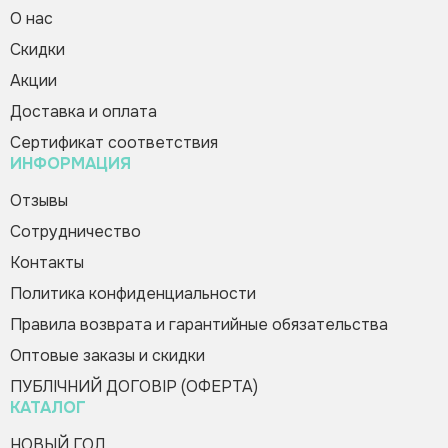
О нас
Cкидки
Магнитная азбука «Русский
Зворотній дзвінок
Вас вітає Ranok
алфавит»
Акции
Creative Team!
55.02 грн
Доставка и оплата
Код товара:
220524
Сертификат соответствия
ИНФОРМАЦИЯ
Купить в 1 клик
Зателефонуйте мені
Пожалуйста, заполните форму, и мы вам
Отзывы
быстро перезвоним
Сотрудничество
Контакты
Политика конфиденциальности
Правила возврата и гарантийные обязательства
Оптовые заказы и скидки
Оформить заказ
ПУБЛІЧНИЙ ДОГОВІР (ОФЕРТА)
КАТАЛОГ
НОВЫЙ ГОД