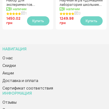
Набор для
Научная игра «Домашняя
экспериментов
лаборатория школьника»
«Домашняя лаборатория
В наличии
1-2 кл.
В наличии
школьника» 3-4 класс
1
3
1450.02
1249.98
Купить
Купить
грн
грн
НАВИГАЦИЯ
О нас
Cкидки
Акции
Доставка и оплата
Сертификат соответствия
ИНФОРМАЦИЯ
Отзывы