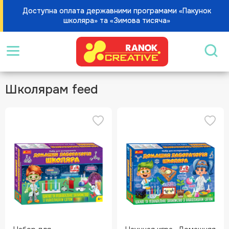
Доступна оплата державними програмами «Пакунок
школяра» та «Зимова тисяча»
Школярам feed