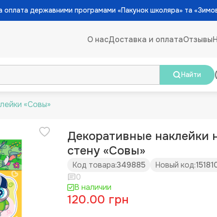
 оплата державними програмами «Пакунок школяра» та «Зимо
О нас
Доставка и оплата
Отзывы
Найти
лейки «Совы»
Декоративные наклейки 
стену «Совы»
Код товара:
349885
Новый код:
15181
0
В наличии
120.00 грн