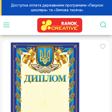
Доступна оплата державними програмами «Пакунок
школяра» та «Зимова тисяча»