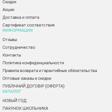
Cкидки
Набор карточек. Падежи
Зворотній дзвінок
Вас вітає Ranok
существительных. Подсолнухи.
Акции
Creative Team!
102.00 грн
Доставка и оплата
Код товара:
450644
Сертификат соответствия
ИНФОРМАЦИЯ
Купить в 1 клик
Зателефонуйте мені
Пожалуйста, заполните форму, и мы вам
Отзывы
быстро перезвоним
Сотрудничество
Контакты
Политика конфиденциальности
Правила возврата и гарантийные обязательства
Оптовые заказы и скидки
Оформить заказ
ПУБЛІЧНИЙ ДОГОВІР (ОФЕРТА)
КАТАЛОГ
НОВЫЙ ГОД
ПАКУНОК ШКОЛЬНИКА