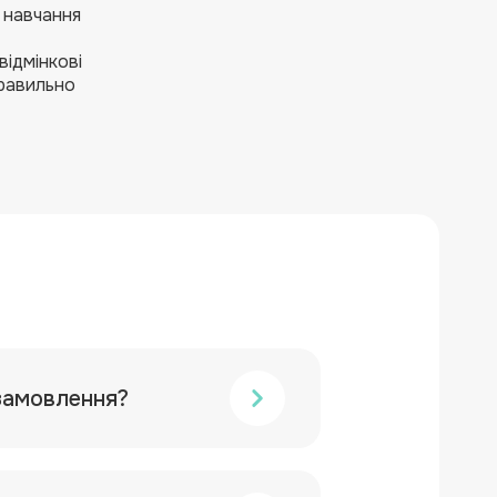
б навчання
відмінкові
правильно
замовлення?