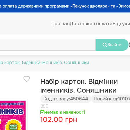
 оплата державними програмами «Пакунок школяра» та «Зимо
Про нас
Доставка і оплата
Відгук
Знайти
ір карток. Відмінки іменників. Соняшники
Набір карток. Відмінки
іменників. Соняшники
Код товару:
450644
Новий код:
1010
0
немає в наявності
102.00 грн