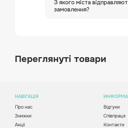
З якого міста відправляют
замовлення?
Переглянуті товари
НАВІГАЦІЯ
ИНФОРМА
Про нас
Відгуки
Набір карток. Відмінки іменників.
Зворотній дзвінок
Вас вітає Ranok
Соняшники
Знижки
Співпраця
Creative Team!
102.00 грн
Акції
Контакти
Код товару:
450644