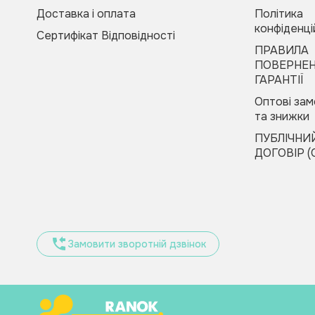
Доставка і оплата
Політика
конфіденці
Купити в 1 клік
Сертифікат Відповідності
Зателефонуйте
ПРАВИЛА
Будь-ласка, заповніть форму, і ми вам
мені
ПОВЕРНЕН
швидко передзвонимо
ГАРАНТІЇ
Оптові за
та знижки
ПУБЛІЧНИ
ДОГОВІР (
Оформити замовлення
Замовити зворотній дзвінок