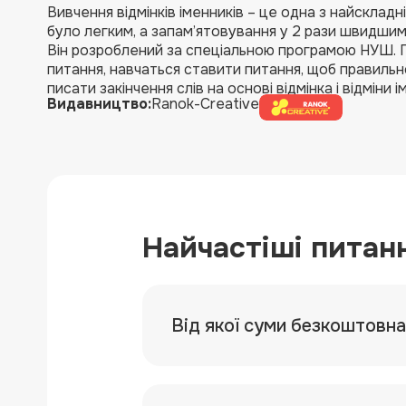
Вивчення відмінків іменників – це одна з найскладн
було легким, а запам’ятовування у 2 рази швидшим
Він розроблений за спеціальною програмою НУШ. Під
питання, навчаться ставити питання, щоб правильно
писати закінчення слів на основі відмінка і відміни і
Видавництво:
Ranok-Creative
Найчастіші питан
Від якої суми безкоштовн