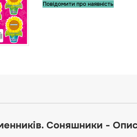
Повідомити про наявність
іменників. Соняшники - Опи