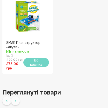
SMART конструктор
«Акула»
в наявності
0
420.00 грн
До
378.00
кошика
грн
Переглянуті товари