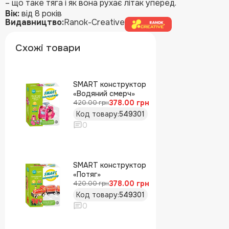
– що таке тяга і як вона рухає літак уперед.
Вік:
від 8 років
Видавництво:
Ranok-Creative
Схожі товари
SMART конструктор
«Водяний смерч»
378.00 грн
420.00 грн
Код товару:
549301
0
SMART конструктор
«Потяг»
378.00 грн
420.00 грн
Код товару:
549301
0