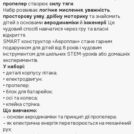
пропелер
створює
силу тяги
.
Набір розвиває
логічне мислення
,
уважність
,
просторову уяву
,
дрібну моторику
та знайомить
дітей з основами
аеродинаміки
й
інженерії
. Це
чудовий спосіб навчатися через гру та власні
відкриття.
SMART конструктор «Аероплан» стане гарним
подарунком для дітей від 8 років і чудовим
інструментом для шкільних STEM-уроків або домашніх
експериментів.
У наборі:
• деталі корпусу літака;
• електродвигун;
• пропелер;
• блок для батарейок;
• осі та колеса;
• клейка стрічка.
Що вивчаємо:
– основи аеродинаміки та принцип дії пропелера;
– як електрична енергія перетворюється на механічний
рух;