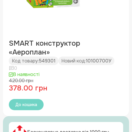
SMART конструктор
«Аероплан»
Код товару:
549301
Новий код:
10100700У
0
В наявності
420.00 грн
378.00 грн
До кошика