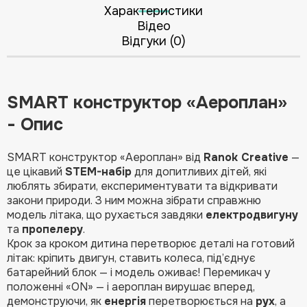
Характеристики
Відео
Відгуки (0)
SMART конструктор «Аероплан»
- Опис
SMART конструктор «Аероплан» від
Ranok Creative
—
це цікавий
STEM-набір
для допитливих дітей, які
люблять збирати, експериментувати та відкривати
закони природи. З ним можна зібрати справжню
модель літака, що рухається завдяки
електродвигуну
та
пропелеру
.
Крок за кроком дитина перетворює деталі на готовий
літак: кріпить двигун, ставить колеса, під’єднує
батарейний блок — і модель оживає! Перемикач у
положенні «ON» — і аероплан вирушає вперед,
демонструючи, як
енергія
перетворюється на
рух
, а