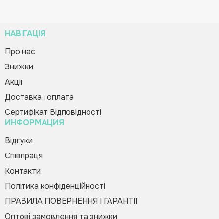
НАВІГАЦІЯ
Про нас
Знижки
Зворотній дзвінок
SMART конструктор «Аероплан»
Вас вітає Ranok
Акції
378.00 грн
420.00 грн
Creative Team!
Код товару:
549301
Доставка і оплата
Сертифікат Відповідності
Купити в 1 клік
ИНФОРМАЦИЯ
Зателефонуйте мені
Будь-ласка, заповніть форму, і ми вам
Відгуки
швидко передзвонимо
Співпраця
Контакти
Політика конфіденційності
ПРАВИЛА ПОВЕРНЕННЯ І ГАРАНТІЇ
Оптові замовлення та знижки