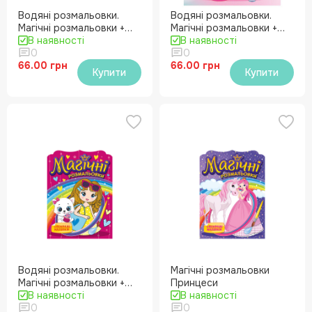
Водяні розмальовки.
Водяні розмальовки.
Магічні розмальовки +
Магічні розмальовки +
яскраві наліпки. Русалки
В наявності
яскраві наліпки. Феї
В наявності
0
0
66.00 грн
66.00 грн
Купити
Купити
Водяні розмальовки.
Магічні розмальовки
Магічні розмальовки +
Принцеси
яскраві наліпки. Дівчатка
В наявності
В наявності
0
0