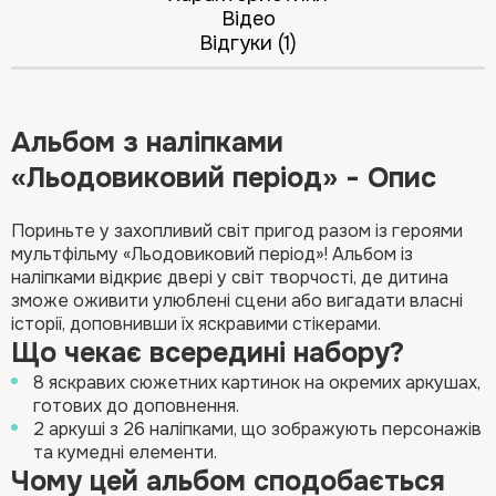
Відео
Відгуки (1)
Альбом з наліпками
«Льодовиковий період» - Опис
Пориньте у захопливий світ пригод разом із героями
мультфільму «Льодовиковий період»! Альбом із
наліпками відкриє двері у світ творчості, де дитина
зможе оживити улюблені сцени або вигадати власні
історії, доповнивши їх яскравими стікерами.
Що чекає всередині набору?
8 яскравих сюжетних картинок на окремих аркушах,
готових до доповнення.
2 аркуші з 26 наліпками, що зображують персонажів
та кумедні елементи.
Чому цей альбом сподобається