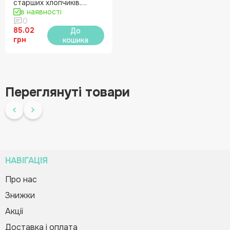
старших хлопчиків.
Tattoos. Акула
в наявності
0
85.02
До
грн
кошика
Переглянуті товари
НАВІГАЦІЯ
Про нас
Знижки
Альбом з наліпками
Зворотній дзвінок
Вас вітає Ranok
«Льодовиковий період»
Акції
Creative Team!
19.92 грн
Доставка і оплата
Код товару:
265594