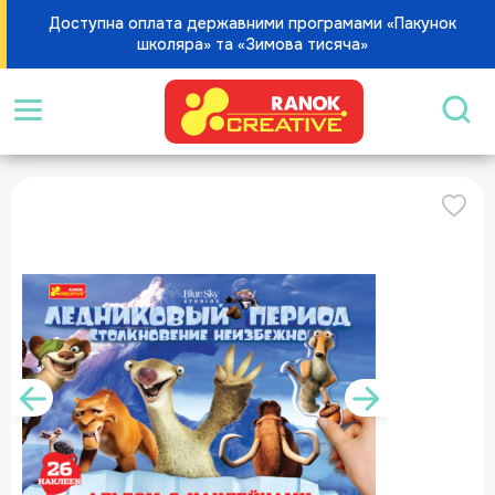
Доступна оплата державними програмами «Пакунок
школяра» та «Зимова тисяча»