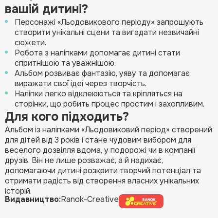
вашій дитині?
Персонажі «Льодовикового періоду» запрошують
створити унікальні сцени та вигадати незвичайні
сюжети.
Робота з наліпками допомагає дитині стати
спритнішою та уважнішою.
Альбом розвиває фантазію, уяву та допомагає
виражати свої ідеї через творчість.
Наліпки легко відклеюються та кріпляться на
сторінки, що робить процес простим і захопливим.
Для кого підходить?
Альбом із наліпками «Льодовиковий період» створений
для дітей від 3 років і стане чудовим вибором для
веселого дозвілля вдома, у подорожі чи в компанії
друзів. Він не лише розважає, а й надихає,
допомагаючи дитині розкрити творчий потенціал та
отримати радість від створення власних унікальних
історій.
Видавництво:
Ranok-Creative