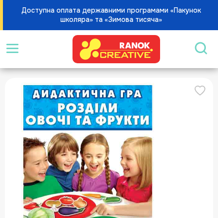
Доступна оплата державними програмами «Пакунок
школяра» та «Зимова тисяча»