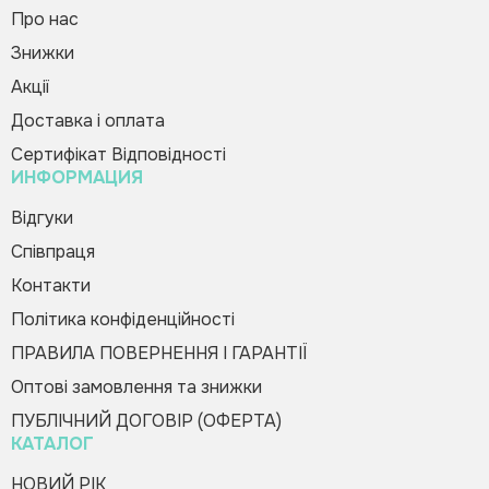
Про нас
Знижки
Дидактична гра «Розділи овочі та
Зворотній дзвінок
Вас вітає Ranok
фрукти»
Акції
Creative Team!
102.00 грн
Доставка і оплата
Код товару:
263582
Сертифікат Відповідності
ИНФОРМАЦИЯ
Купити в 1 клік
Зателефонуйте мені
Будь-ласка, заповніть форму, і ми вам
Відгуки
швидко передзвонимо
Співпраця
Контакти
Політика конфіденційності
ПРАВИЛА ПОВЕРНЕННЯ І ГАРАНТІЇ
Оптові замовлення та знижки
Оформити замовлення
ПУБЛІЧНИЙ ДОГОВІР (ОФЕРТА)
КАТАЛОГ
НОВИЙ РІК