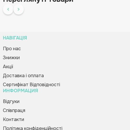
НАВІГАЦІЯ
Про нас
Знижки
Зворотній дзвінок
Диплом №2
Вас вітає Ranok
Акції
10.80 грн
Creative Team!
Код товару:
204709
Доставка і оплата
Сертифікат Відповідності
Купити в 1 клік
ИНФОРМАЦИЯ
Будь-ласка, заповніть форму, і ми вам
Зателефонуйте мені
Відгуки
швидко передзвонимо
Співпраця
Контакти
Політика конфіденційності