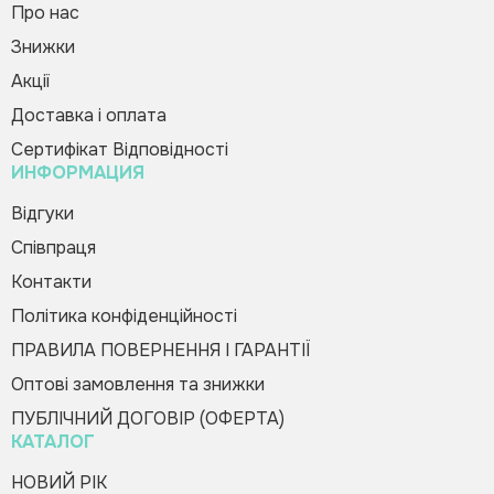
Про нас
Знижки
Диплом про закінчення першого
Зворотній дзвінок
Вас вітає Ranok
класу «Тачки»
Акції
Creative Team!
17.40 грн
Доставка і оплата
Код товару:
351780
Сертифікат Відповідності
ИНФОРМАЦИЯ
Купити в 1 клік
Зателефонуйте мені
Будь-ласка, заповніть форму, і ми вам
Відгуки
швидко передзвонимо
Співпраця
Контакти
Політика конфіденційності
ПРАВИЛА ПОВЕРНЕННЯ І ГАРАНТІЇ
Оптові замовлення та знижки
Оформити замовлення
ПУБЛІЧНИЙ ДОГОВІР (ОФЕРТА)
КАТАЛОГ
НОВИЙ РІК