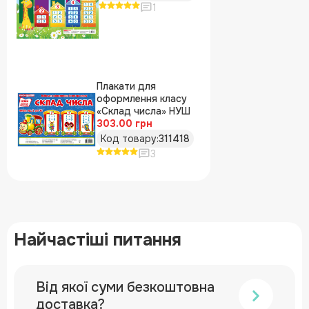
1
Плакати для
оформлення класу
«Склад числа» НУШ
303.00 грн
Код товару:
311418
3
Найчастіші питання
Від якої суми безкоштовна
доставка?