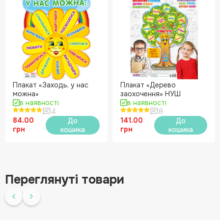
Плакат «Заходь, у нас
Плакат «Дерево
можна»
заохочення» НУШ
в наявності
в наявності
4
8
84.00
141.00
До
До
грн
грн
кошика
кошика
Переглянуті товари