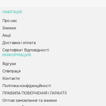
НАВІГАЦІЯ
Про нас
Знижки
Набір для оформлення класу
Зворотній дзвінок
Вас вітає Ranok
«Класні помічники» НУШ
Акції
Creative Team!
102.00 грн
Доставка і оплата
Код товару:
373429
Сертифікат Відповідності
ИНФОРМАЦИЯ
Купити в 1 клік
Зателефонуйте мені
Будь-ласка, заповніть форму, і ми вам
Відгуки
швидко передзвонимо
Співпраця
Контакти
Політика конфіденційності
ПРАВИЛА ПОВЕРНЕННЯ І ГАРАНТІЇ
Оптові замовлення та знижки
Оформити замовлення