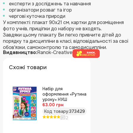
експерти з досліджень та навчання
організатори розваг та ігор
чергові куточка природи
У комплекті: плакат 90х21 см, картки для розміщення
фото учнів, прищіпки до набору не входять.
Завдяки цьому плакату Ви легко привчите дітей до
порядку та дисципліни в класі, відповідальності за свої
обов'язки, самоконтролю та самодисципліни.
Видавництво:
Ranok-Creative
Схожі товари
Набір для
оформлення «Рутина
уроку» НУШ
63.00 грн
Код товару:
373429
2