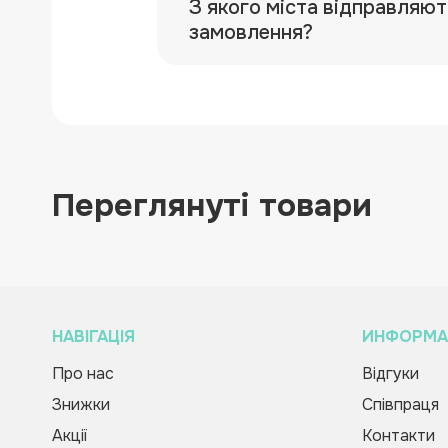
З якого міста відправляют
замовлення?
Переглянуті товари
НАВІГАЦІЯ
ИНФОРМА
Про нас
Відгуки
Набір прикрас для кабінету
Зворотній дзвінок
Вас вітає Ranok
«Тематичний тиждень в НУШ.
Знижки
Співпраця
Creative Team!
Спорт»
69.00 грн
Акції
Контакти