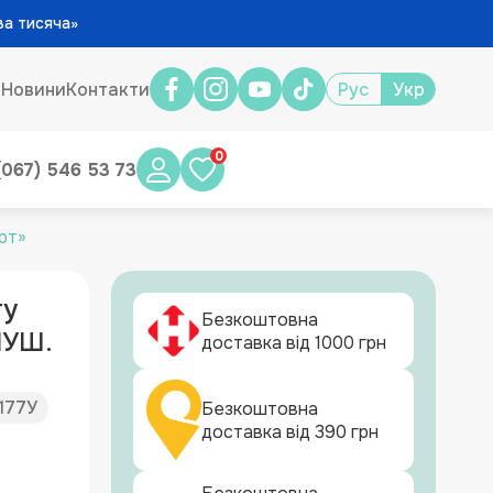
ва тисяча»
и
Новини
Контакти
Рус
Укр
0
(067) 546 53 73
рт»
ту
Безкоштовна
НУШ.
доставка від 1000 грн
177У
Безкоштовна
доставка від 390 грн