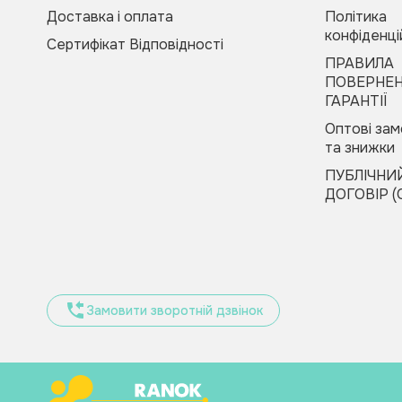
Код товару:
309684
Доставка і оплата
Політика
конфіденці
Сертифікат Відповідності
Купити в 1 клік
Зателефонуйте
ПРАВИЛА
мені
Будь-ласка, заповніть форму, і ми вам
ПОВЕРНЕН
швидко передзвонимо
ГАРАНТІЇ
Оптові за
та знижки
ПУБЛІЧНИ
ДОГОВІР (
Оформити замовлення
Замовити зворотній дзвінок