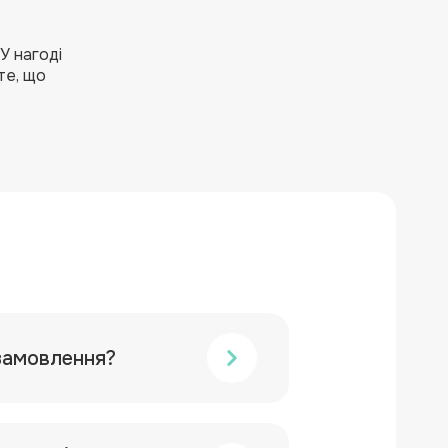
У нагоді
те, що
замовлення?