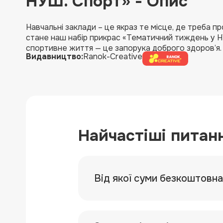
НУШ. Спорт» - Опис
Навчальні заклади – це якраз те місце, де треба п
стане наш набір прикрас «Тематичний тиждень у НУ
спортивне життя — це запорука доброго здоров’я.
Видавництво:
Ranok-Creative
Найчастіші питан
Від якої суми безкоштовн