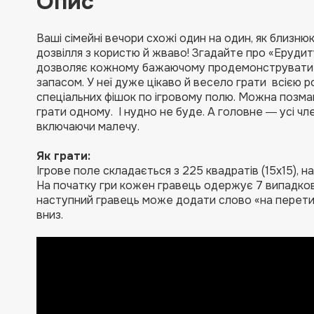
Опис
Ваші сімейні вечори схожі один на один, як близню
дозвілля з користю й жваво! Згадайте про «Ерудит
дозволяє кожному бажаючому продемонструвати св
запасом. У неї дуже цікаво й весело грати всією 
спеціальних фішок по ігровому полю. Можна позма
грати одному. І нудно не буде. А головне ― усі чл
включаючи малечу.
Як грати:
Ігрове поле складається з 225 квадратів (15х15), н
На початку гри кожен гравець одержує 7 випадков
наступний гравець може додати слово «на перетині
вниз.