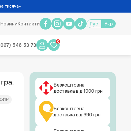
ва тисяча»
и
Новини
Контакти
Рус
Укр
0
(067) 546 53 73
гра.
Безкоштовна
доставка від 1000 грн
031Р
Безкоштовна
доставка від 390 грн