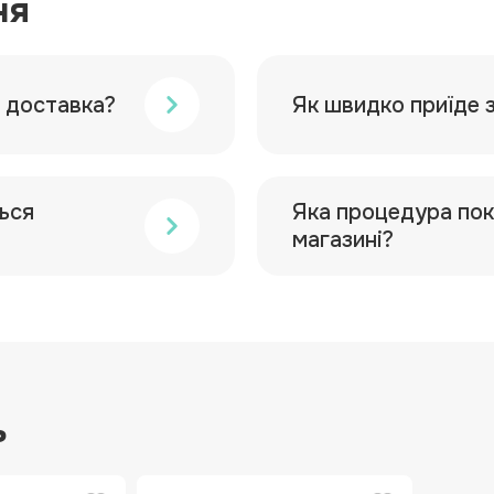
ня
а доставка?
Як швидко приїде 
ься
Яка процедура пок
магазині?
ь