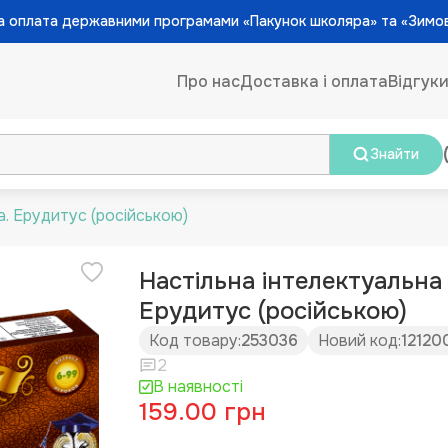
 оплата державними програмами «Пакунок школяра» та «Зимо
Про нас
Доставка і оплата
Відгук
Знайти
а. Ерудитус (російською)
Настільна інтелектуальна 
Ерудитус (російською)
Код товару:
253036
Новий код:
12120
2
В наявності
159.00 грн