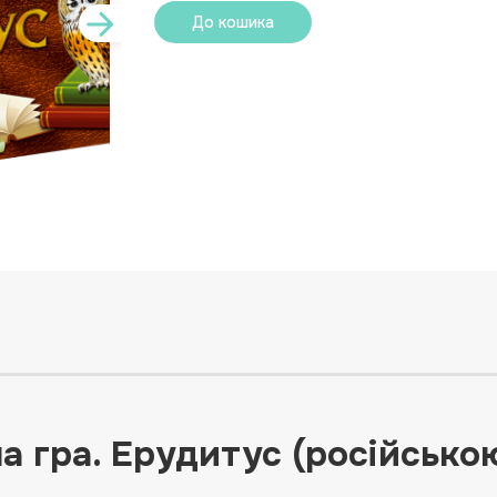
До кошика
а гра. Ерудитус (російською