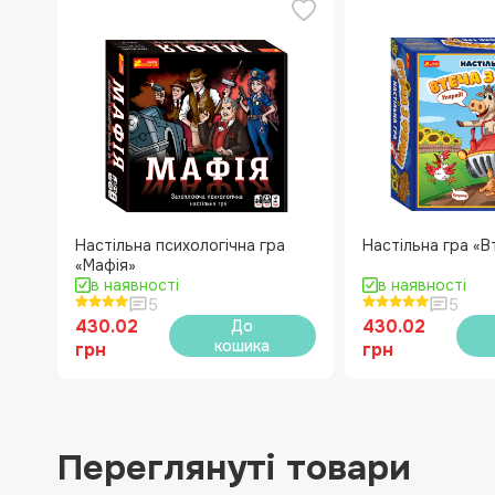
Настільна психологічна гра
Настільна гра «В
«Мафія»
в наявності
в наявності
5
5
430.02
430.02
До
кошика
грн
грн
Переглянуті товари