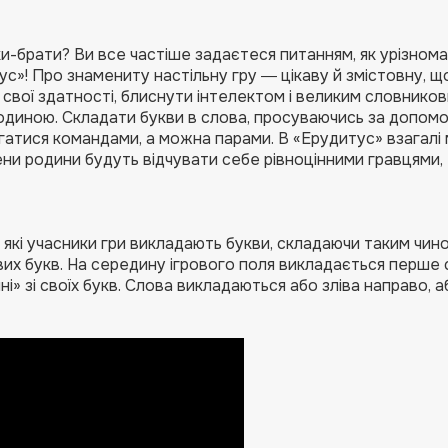
ки-брати? Ви все частіше задаєтеся питанням, як урізном
ус»! Про знамениту настільну гру ― цікаву й змістовну, щ
ої здатності, блиснути інтелектом і великим словнико
родиною. Складати букви в слова, просуваючись за допом
гатися командами, а можна парами. В «Ерудитус» взагалі
ени родини будуть відчувати себе рівноцінними гравцями,
а які учасники гри викладають букви, складаючи таким чин
их букв. На середину ігрового поля викладається перше 
» зі своїх букв. Слова викладаються або зліва направо, а