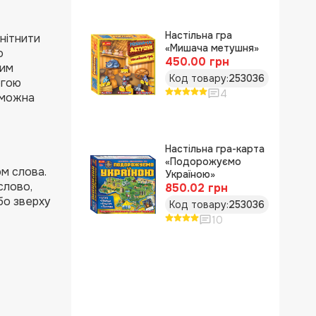
Настільна гра
анітнити
«Мишача метушня»
о
450.00 грн
вим
Код товару:
253036
огою
4
 можна
Настільна гра-карта
«Подорожуємо
ом слова.
Україною»
слово,
850.02 грн
бо зверху
Код товару:
253036
10