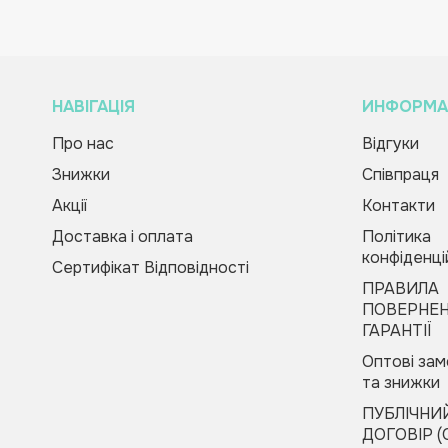
НАВІГАЦІЯ
ИНФОРМА
Про нас
Відгуки
Настільна інтелектуальна гра.
Зворотній дзвінок
Вас вітає Ranok
Ерудитус (російською)
Знижки
Співпраця
Creative Team!
159.00 грн
Акції
Контакти
Код товару:
253036
Доставка і оплата
Політика
конфіденці
Купити в 1 клік
Сертифікат Відповідності
Зателефонуйте
ПРАВИЛА
Будь-ласка, заповніть форму, і ми вам
мені
ПОВЕРНЕН
швидко передзвонимо
ГАРАНТІЇ
Оптові за
та знижки
ПУБЛІЧНИ
ДОГОВІР (