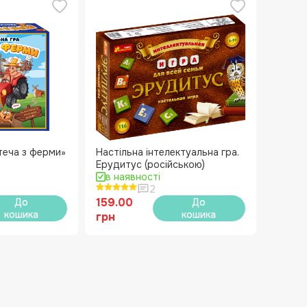
теча з ферми»
Настільна інтелектуальна гра.
Ерудитус (російською)
в наявності
2
159.00
До
До
кошика
кошика
грн