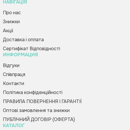
НАВІГАЦІЯ
Про нас
Знижки
Зворотній дзвінок
Настільна гра «Крута грядка»
Вас вітає Ranok
Акції
450.00 грн
Creative Team!
Код товару:
352217
Доставка і оплата
Сертифікат Відповідності
Купити в 1 клік
ИНФОРМАЦИЯ
Будь-ласка, заповніть форму, і ми вам
Зателефонуйте мені
Відгуки
швидко передзвонимо
Співпраця
Контакти
Політика конфіденційності
ПРАВИЛА ПОВЕРНЕННЯ І ГАРАНТІЇ
Оптові замовлення та знижки
Оформити замовлення
ПУБЛІЧНИЙ ДОГОВІР (ОФЕРТА)
КАТАЛОГ