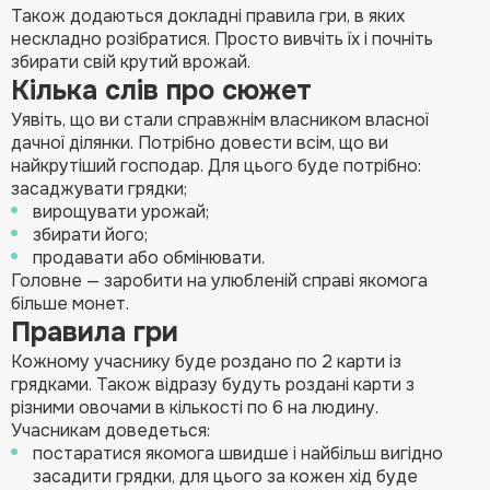
Також додаються докладні правила гри, в яких
нескладно розібратися. Просто вивчіть їх і почніть
збирати свій крутий врожай.
Кілька слів про сюжет
Уявіть, що ви стали справжнім власником власної
дачної ділянки. Потрібно довести всім, що ви
найкрутіший господар. Для цього буде потрібно:
засаджувати грядки;
вирощувати урожай;
збирати його;
продавати або обмінювати.
Головне — заробити на улюбленій справі якомога
більше монет.
Правила гри
Кожному учаснику буде роздано по 2 карти із
грядками. Також відразу будуть роздані карти з
різними овочами в кількості по 6 на людину.
Учасникам доведеться:
постаратися якомога швидше і найбільш вигідно
засадити грядки, для цього за кожен хід буде