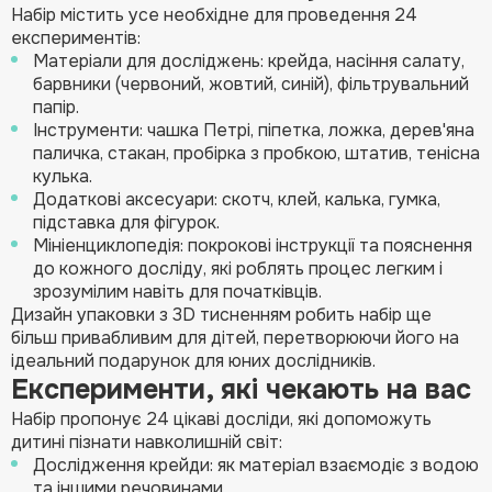
Набір містить усе необхідне для проведення 24
експериментів:
Матеріали для досліджень: крейда, насіння салату,
барвники (червоний, жовтий, синій), фільтрувальний
папір.
Інструменти: чашка Петрі, піпетка, ложка, дерев'яна
паличка, стакан, пробірка з пробкою, штатив, тенісна
кулька.
Додаткові аксесуари: скотч, клей, калька, гумка,
підставка для фігурок.
Мініенциклопедія: покрокові інструкції та пояснення
до кожного досліду, які роблять процес легким і
зрозумілим навіть для початківців.
Дизайн упаковки з 3D тисненням робить набір ще
більш привабливим для дітей, перетворюючи його на
ідеальний подарунок для юних дослідників.
Експерименти, які чекають на вас
Набір пропонує 24 цікаві досліди, які допоможуть
дитині пізнати навколишній світ:
Дослідження крейди: як матеріал взаємодіє з водою
та іншими речовинами.