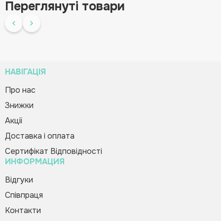
Переглянуті товари
НАВІГАЦІЯ
Про нас
Знижки
Наукова гра «Домашня
Зворотній дзвінок
Вас вітає Ranok
лабораторія школяра» 1-2 кл.
Акції
Creative Team!
1249.98 грн
Доставка і оплата
Код товару:
351578
Сертифікат Відповідності
ИНФОРМАЦИЯ
Купити в 1 клік
Зателефонуйте мені
Будь-ласка, заповніть форму, і ми вам
Відгуки
швидко передзвонимо
Співпраця
Контакти