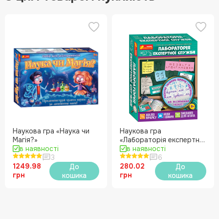
Наукова гра «Наука чи
Наукова гра
Магія?»
«Лабораторія експертної
в наявності
служби»
в наявності
3
6
1249.98
280.02
До
До
грн
грн
кошика
кошика