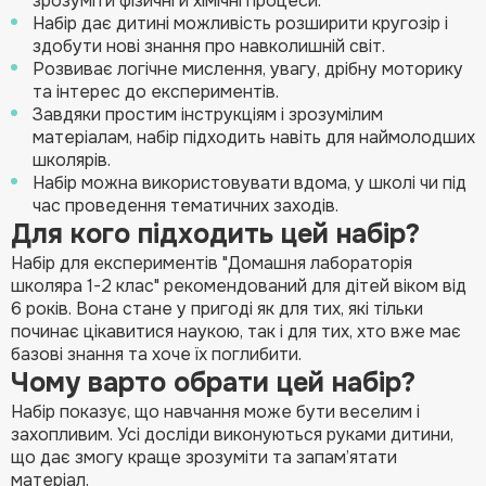
зрозуміти фізичні й хімічні процеси.
Набір дає дитині можливість розширити кругозір і
здобути нові знання про навколишній світ.
Розвиває логічне мислення, увагу, дрібну моторику
та інтерес до експериментів.
Завдяки простим інструкціям і зрозумілим
матеріалам, набір підходить навіть для наймолодших
школярів.
Набір можна використовувати вдома, у школі чи під
час проведення тематичних заходів.
Для кого підходить цей набір?
Набір для експериментів "Домашня лабораторія
школяра 1-2 клас" рекомендований для дітей віком від
6 років. Вона стане у пригоді як для тих, які тільки
починає цікавитися наукою, так і для тих, хто вже має
базові знання та хоче їх поглибити.
Чому варто обрати цей набір?
Набір показує, що навчання може бути веселим і
захопливим. Усі досліди виконуються руками дитини,
що дає змогу краще зрозуміти та запам’ятати
матеріал.