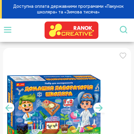
Доступна оплата державними програмами «Пакунок
школяра» та «Зимова тисяча»