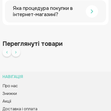
Яка процедура покупки в
інтернет-магазині?
Переглянуті товари
НАВІГАЦІЯ
Про нас
Знижки
Мотиваційні наліпки для дітей —
Зворотній дзвінок
Вас вітає Ranok
Оцінки без цифр
Акції
Creative Team!
64.80 грн
72.00 грн
Доставка і оплата
Код товару:
545351