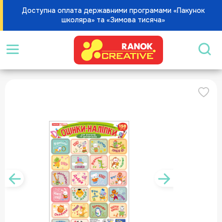
Доступна оплата державними програмами «Пакунок
школяра» та «Зимова тисяча»