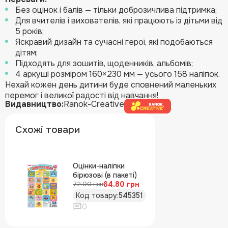
Без оцінок і балів — тільки доброзичлива підтримка;
Для вчителів і вихователів, які працюють із дітьми від
5 років;
Яскравий дизайн та сучасні герої, які подобаються
дітям;
Підходять для зошитів, щоденників, альбомів;
4 аркуші розміром 160×230 мм — усього 158 наліпок.
Нехай кожен день дитини буде сповнений маленьких
перемог і великої радості від навчання!
Видавництво:
Ranok-Creative
Схожі товари
Оцінки-наліпки
бірюзові (в пакеті)
64.80 грн
72.00 грн
Код товару:
545351
0