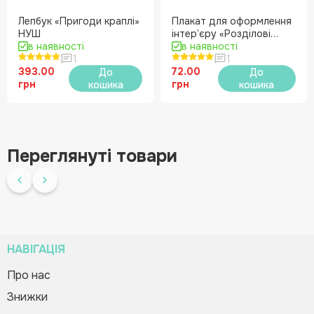
Лепбук «Пригоди краплі»
Плакат для оформлення
НУШ
інтер’єру «Розділові
в наявності
знаки» НУШ
в наявності
1
1
393.00
72.00
До
До
грн
грн
кошика
кошика
Переглянуті товари
НАВІГАЦІЯ
Про нас
Знижки
Плакат для оформлення інтер’єру
Зворотній дзвінок
Вас вітає Ranok