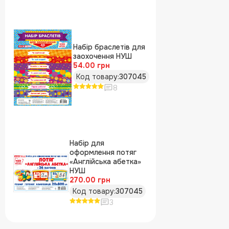
Набір браслетів для
заохочення НУШ
54.00 грн
Код товару:
307045
8
Набір для
оформлення потяг
«Англійська абетка»
НУШ
270.00 грн
Код товару:
307045
3