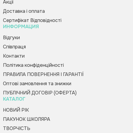
«Частини мови» НУШ
Акції
Creative Team!
72.00 грн
Доставка і оплата
Код товару:
307045
Сертифікат Відповідності
ИНФОРМАЦИЯ
Купити в 1 клік
Зателефонуйте мені
Будь-ласка, заповніть форму, і ми вам
Відгуки
швидко передзвонимо
Співпраця
Контакти
Політика конфіденційності
ПРАВИЛА ПОВЕРНЕННЯ І ГАРАНТІЇ
Оптові замовлення та знижки
Оформити замовлення
ПУБЛІЧНИЙ ДОГОВІР (ОФЕРТА)
КАТАЛОГ
НОВИЙ РІК
ПАКУНОК ШКОЛЯРА
ТВОРЧІСТЬ