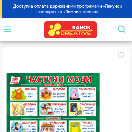
Доступна оплата державними програмами «Пакунок
школяра» та «Зимова тисяча»