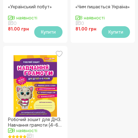
«Український побут»
«Чим пишається Україна»
В наявності
В наявності
0
0
81.00 грн
81.00 грн
Купити
Купити
Робочий зошит для ДНЗ.
Навчання грамоти (4–6
років)
В наявності
1